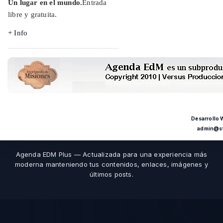
Un lugar en el mundo.
Entrada
libre y gratuita.
+ Info
Desarrollo
admin@st
Agenda EDM Plus — Actualizada para una experiencia más
moderna manteniendo tus contenidos, enlaces, imágenes y
últimos posts.