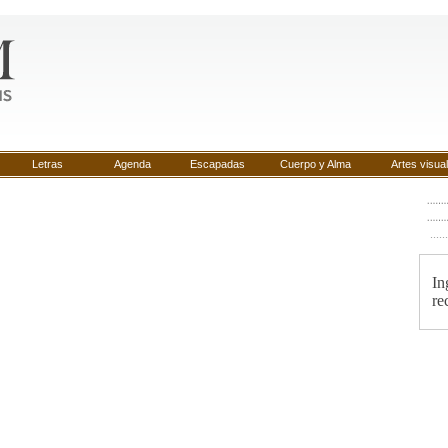
Letras
Agenda
Escapadas
Cuerpo y Alma
Artes visua
......
In
re