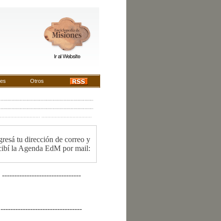
les
Otros
........................... ..................................
gresá tu dirección de correo y
cibí la Agenda EdM por mail:
--------------------------------
---------------------------------